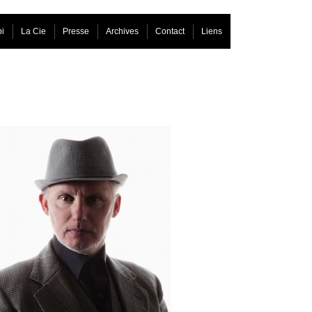
bi
La Cie
Presse
Archives
Contact
Liens