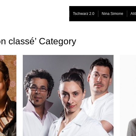
Tschwarz 2.0
Nina Simone
Ali
on classé’ Category