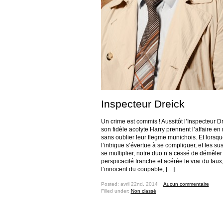
Inspecteur Dreick
Un crime est commis ! Aussitôt l’Inspecteur Dr
son fidèle acolyte Harry prennent l’affaire en
sans oublier leur flegme munichois. Et lorsq
l’intrigue s’évertue à se compliquer, et les su
se multiplier, notre duo n’a cessé de démêle
perspicacité franche et acérée le vrai du faux
l’innocent du coupable, […]
Posted: avril 22nd, 2014 ˑ
Aucun commentaire
Filled under:
Non classé