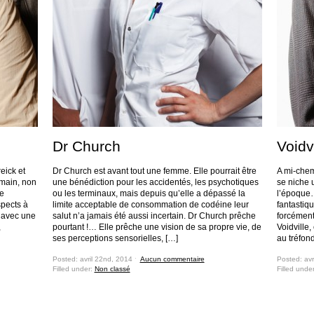
Dr Church
Voidvi
eick et
Dr Church est avant tout une femme. Elle pourrait être
A mi-chem
 main, non
une bénédiction pour les accidentés, les psychotiques
se niche 
ue
ou les terminaux, mais depuis qu’elle a dépassé la
l’époque…
spects à
limite acceptable de consommation de codéine leur
fantastiqu
r avec une
salut n’a jamais été aussi incertain. Dr Church prêche
forcément
,
pourtant !… Elle prêche une vision de sa propre vie, de
Voidville,
ses perceptions sensorielles, […]
au tréfon
Posted: avril 22nd, 2014 ˑ
Aucun commentaire
Posted: avr
Filled under:
Non classé
Filled unde